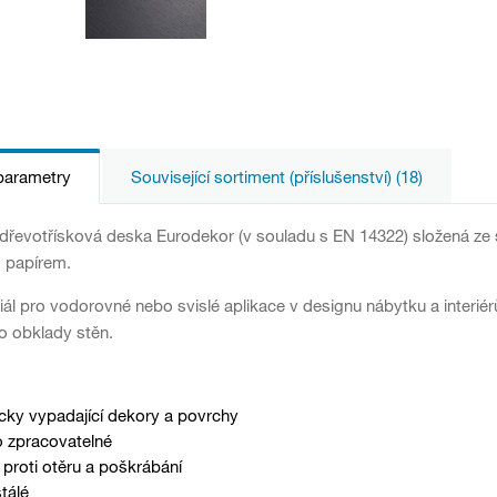
parametry
Související sortiment (příslušenství) (18)
řevotřísková deska Eurodekor (v souladu s EN 14322) složená ze s
 papírem.
iál pro vodorovné nebo svislé aplikace v designu nábytku a interiérů
o obklady stěn.
cky vypadající dekory a povrchy
 zpracovatelné
proti otěru a poškrábání
tálé