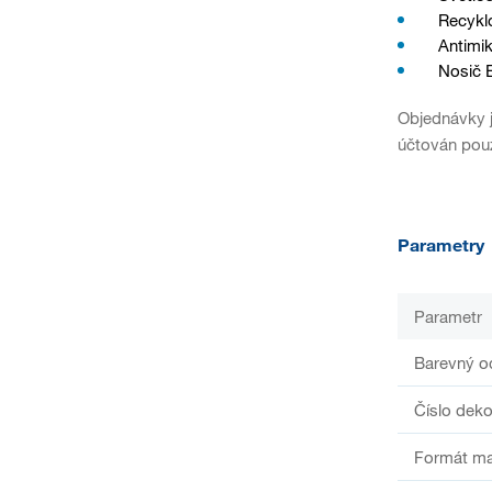
Recykl
Antimik
Nosič 
Objednávky j
účtován pouz
Parametry
Parametr
Barevný o
Číslo deko
Formát ma