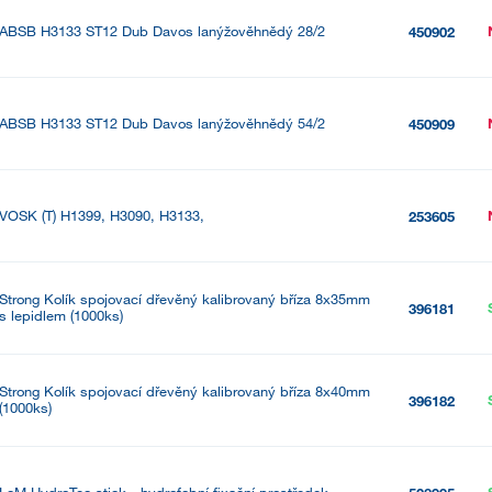
ABSB H3133 ST12 Dub Davos lanýžověhnědý 28/2
450902
ABSB H3133 ST12 Dub Davos lanýžověhnědý 54/2
450909
VOSK (T) H1399, H3090, H3133,
253605
Strong Kolík spojovací dřevěný kalibrovaný bříza 8x35mm
396181
s lepidlem (1000ks)
Strong Kolík spojovací dřevěný kalibrovaný bříza 8x40mm
396182
(1000ks)
LcM HydroTec stick - hydrofobní fixační prostředek