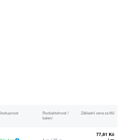
Dostupnost
Rozbalitelnost /
Základní cena za MJ
balení
77,81 Kč
/ m
Skladem
1 m / 75 m