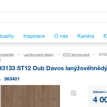
tuality
Inspirace
O nás
Kariéra
K
materiály
Laminované desky
DTD laminované
DTDL
5
3133 ST12 Dub Davos lanýžověhnědý
363401
u
Základní 
4 0