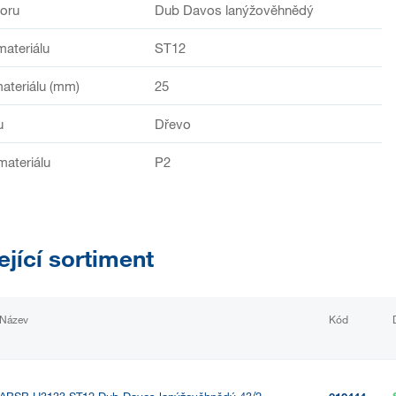
oru
Dub Davos lanýžověhnědý
materiálu
ST12
ateriálu (mm)
25
u
Dřevo
materiálu
P2
ející sortiment
Název
Kód
ABSB H3133 ST12 Dub Davos lanýžověhnědý 43/2