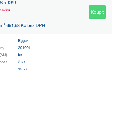
Kč
s DPH
návku
Koupit
 m² 691,68 Kč bez DPH
Egger
iny
201001
(MJ)
ks
nost
2 ks
12 ks