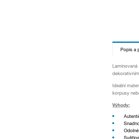
Popis a 
Laminovaná d
dekorativním
Ideální mater
korpusy neb
Výhody:
Autenti
Snadno
Odolné 
Světlos