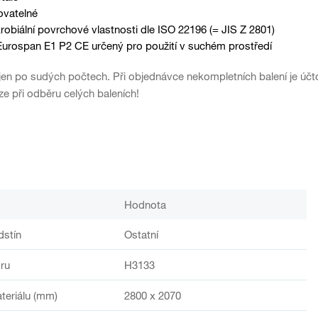
ovatelné
robiální povrchové vlastnosti dle ISO 22196 (= JIS Z 2801)
Eurospan E1 P2 CE určený pro použití v suchém prostředí
en po sudých počtech. Při objednávce nekompletních balení je účto
e při odběru celých baleních!
Hodnota
dstín
Ostatní
ru
H3133
teriálu (mm)
2800 x 2070