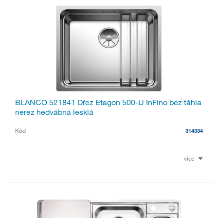
BLANCO 521841 Dřez Etagon 500-U InFino bez táhla
nerez hedvábná lesklá
Kód
314334
více