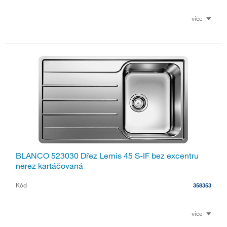
více
BLANCO 523030 Dřez Lemis 45 S-IF bez excentru
nerez kartáčovaná
Kód
358353
více