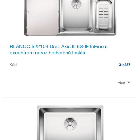
BLANCO 522104 Dřez Axis III 6S-IF InFino s
excentrem nerez hedvábná lesklá
Kód
314337
více