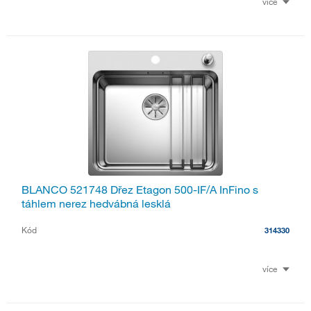
více
BLANCO 521748 Dřez Etagon 500-IF/A InFino s
táhlem nerez hedvábná lesklá
Kód
314330
více