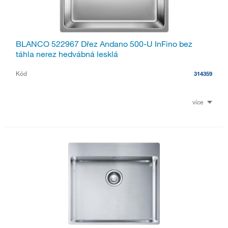
BLANCO 522967 Dřez Andano 500-U InFino bez
táhla nerez hedvábná lesklá
Kód
314359
více