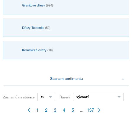
Granitové dřezy
(994)
Dřezy Tectonite
(52)
Keramické dřezy
(16)
Seznam sortimentu
Záznamů na stránce
12
Řazení
Výchozí
1
2
3
4
5
...
137