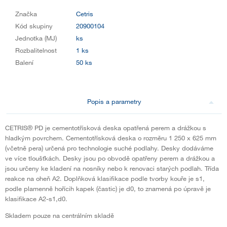
Značka
Cetris
Kód skupiny
20900104
Jednotka (MJ)
ks
Rozbalitelnost
1 ks
Balení
50 ks
Popis a parametry
CETRIS® PD je cementotřísková deska opatřená perem a drážkou s
hladkým povrchem. Cementotřísková deska o rozměru 1 250 x 625 mm
(včetně pera) určená pro technologie suché podlahy. Desky dodáváme
ve více tloušťkách. Desky jsou po obvodě opatřeny perem a drážkou a
jsou určeny ke kladení na nosníky nebo k renovaci starých podlah. Třída
reakce na oheň A2. Doplňková klasifikace podle tvorby kouře je s1,
podle plamenně hořícih kapek (častic) je d0, to znamená po úpravě je
klasifikace A2-s1,d0.
Skladem pouze na centrálním skladě