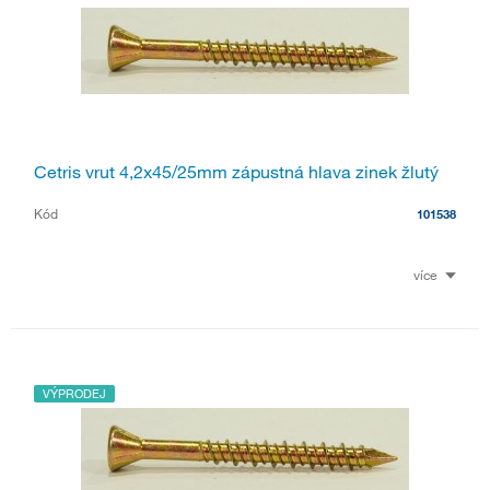
Cetris vrut 4,2x45/25mm zápustná hlava zinek žlutý
Kód
101538
více
VÝPRODEJ