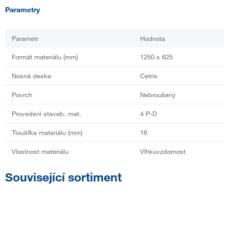
Parametry
Parametr
Hodnota
Formát materiálu (mm)
1250 x 625
Nosná deska
Cetris
Povrch
Nebroušený
Provedení staveb. mat.
4 P-D
Tloušťka materiálu (mm)
16
Vlastnost materiálu
Vlhkuvzdornost
Související sortiment