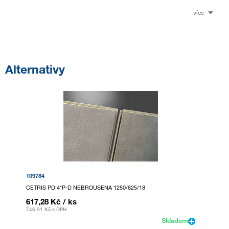
více
Alternativy
109784
CETRIS PD 4*P-D NEBROUSENA 1250/625/18
617,28 Kč
/ ks
746,91 Kč
s DPH
Skladem