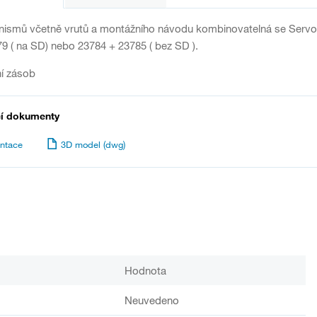
smů včetně vrutů a montážního návodu kombinovatelná se ServoDri
9 ( na SD) nebo 23784 + 23785 ( bez SD ).
í zásob
cí dokumenty
ntace
3D model (dwg)
Hodnota
Neuvedeno