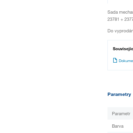
Sada mechani
23781 + 2377
Do vyprodán
Souvisejí
Dokume
Parametry
Parametr
Barva