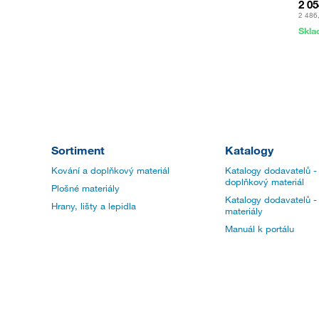
2 0
2 486
Skl
Sortiment
Katalogy
Kování a doplňkový materiál
Katalogy dodavatelů -
doplňkový materiál
Plošné materiály
Katalogy dodavatelů -
Hrany, lišty a lepidla
materiály
Manuál k portálu