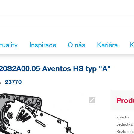
tuality
Inspirace
O nás
Kariéra
K
0S2A00.05 Aventos HS typ "A"
23770
u
Prod
Značka
Jednotka 
Rozbalitel