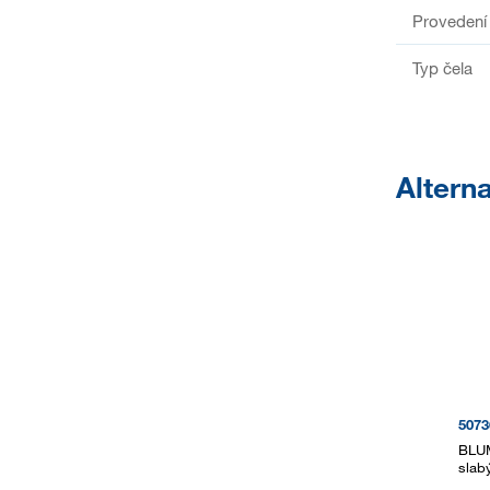
Provedení
Typ čela
Alterna
5073
BLUM
slabý