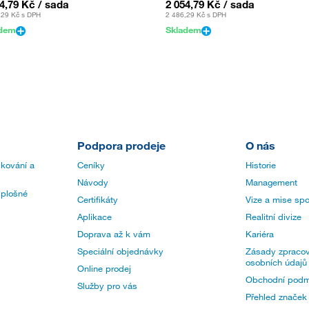
54,79 Kč
/ sada
2 054,79 Kč
/ sada
,29 Kč
s DPH
2 486,29 Kč
s DPH
adem
Skladem
Podpora prodeje
O nás
 kování a
Ceníky
Historie
Návody
Management
 plošné
Certifikáty
Vize a mise spo
Aplikace
Realitní divize
Doprava až k vám
Kariéra
Speciální objednávky
Zásady zpracov
osobních údajů
Online prodej
Obchodní podm
Služby pro vás
Přehled značek