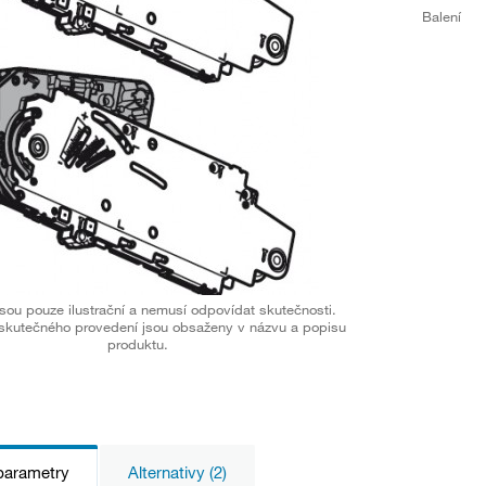
Balení
sou pouze ilustrační a nemusí odpovídat skutečnosti.
skutečného provedení jsou obsaženy v názvu a popisu
produktu.
parametry
Alternativy (2)