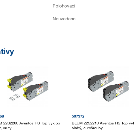
Polohovací
Neuvedeno
tivy
68
507372
 22S2200 Aventos HS Top výklop
BLUM 22S2210 Aventos HS Top vý
, vruty
slabý, eurošrouby