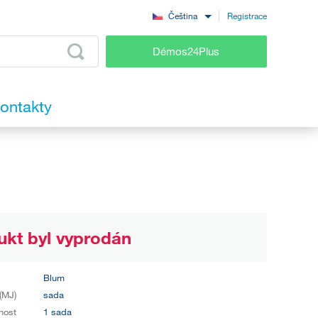
Registrace
Čeština
Démos24Plus
ontakty
ukt byl vyprodán
Blum
(MJ)
sada
nost
1 sada