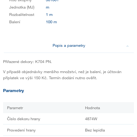
Jednotka (MJ)
m
Rozbalitelnost
1 m
Balení
100 m
Popis a parametry
Přiřazené dekory: K704 PN.
V případě objednávky menšího množství, než je balení, je účtován
příplatek ve výši 150 Kč. Termín dodání nutno ověřit.
Parametry
Parametr
Hodnota
Číslo dekoru hrany
4874W
Provedení hrany
Bez lepidla