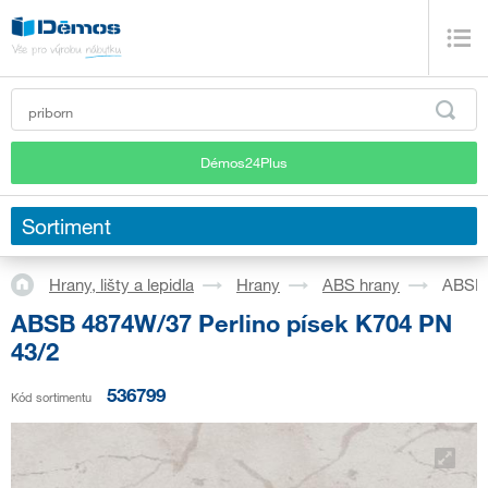
Démos24Plus
Sortiment
Hrany, lišty a lepidla
Hrany
ABS hrany
ABSB 
ABSB 4874W/37 Perlino písek K704 PN
43/2
536799
Kód sortimentu