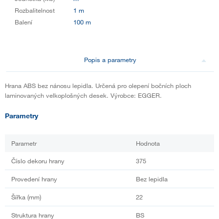
Rozbalitelnost
1 m
Balení
100 m
Popis a parametry
Hrana ABS bez nánosu lepidla. Určená pro olepení bočních ploch
laminovaných velkoplošných desek. Výrobce: EGGER.
Parametry
Parametr
Hodnota
Číslo dekoru hrany
375
Provedení hrany
Bez lepidla
Šířka (mm)
22
Struktura hrany
BS