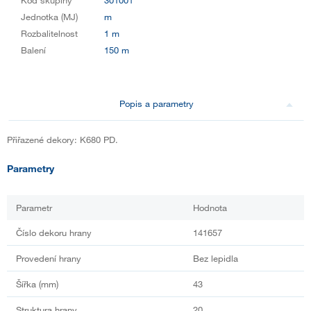
Jednotka (MJ)
m
Rozbalitelnost
1 m
Balení
150 m
Popis a parametry
Přiřazené dekory: K680 PD.
Parametry
Parametr
Hodnota
Číslo dekoru hrany
141657
Provedení hrany
Bez lepidla
Šířka (mm)
43
Struktura hrany
20