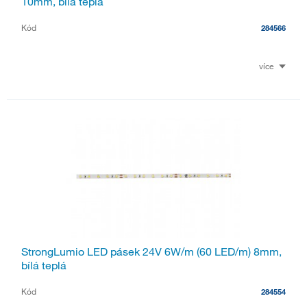
10mm, bílá teplá
Kód
284566
více
StrongLumio LED pásek 24V 6W/m (60 LED/m) 8mm,
bílá teplá
Kód
284554