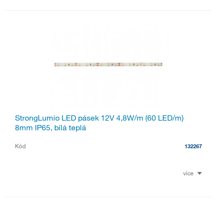
StrongLumio LED pásek 12V 4,8W/m (60 LED/m)
8mm IP65, bílá teplá
Kód
132267
více