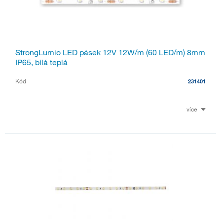
StrongLumio LED pásek 12V 12W/m (60 LED/m) 8mm
IP65, bílá teplá
Kód
231401
více