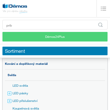
Démos24Plus
Sortiment
Kování a doplňkový materiál
Světla
LED světla
LED pásky
LED příslušenství
Koupelnová světla