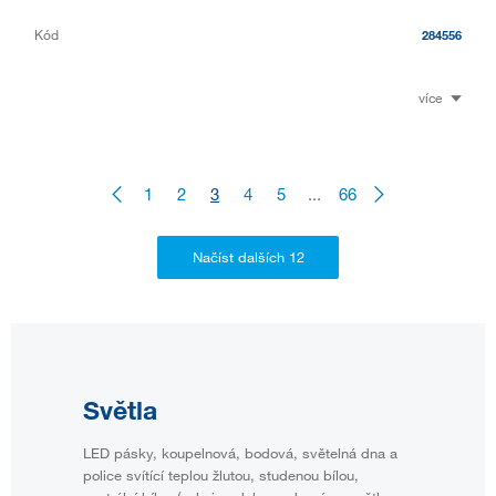
Kód
284556
více
1
2
3
4
5
...
66
Světla
LED pásky, koupelnová, bodová, světelná dna a
police svítící teplou žlutou, studenou bílou,