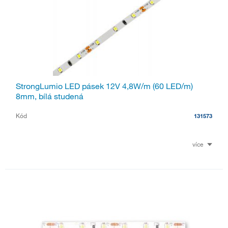
StrongLumio LED pásek 12V 4,8W/m (60 LED/m)
8mm, bílá studená
Kód
131573
více