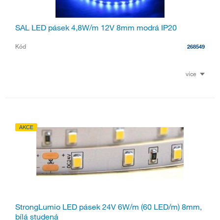
SAL LED pásek 4,8W/m 12V 8mm modrá IP20
Kód
268549
více
AKCE
StrongLumio LED pásek 24V 6W/m (60 LED/m) 8mm,
bílá studená