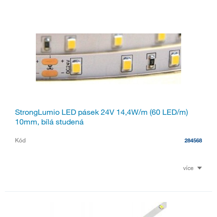
StrongLumio LED pásek 24V 14,4W/m (60 LED/m)
10mm, bílá studená
Kód
284568
více