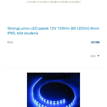
StrongLumio LED pásek 12V 12W/m (60 LED/m) 8mm
IP65, bílá studená
Kód
231396
více