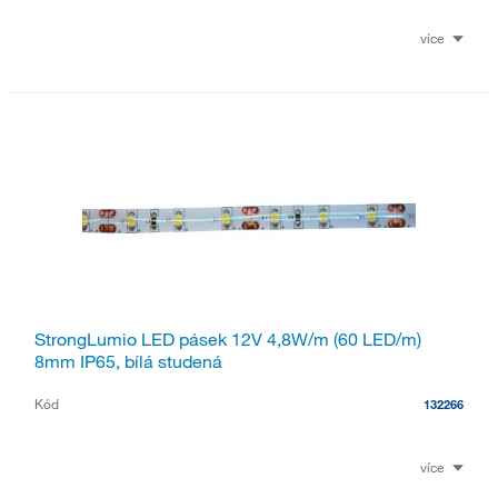
více
StrongLumio LED pásek 12V 4,8W/m (60 LED/m)
8mm IP65, bílá studená
Kód
132266
více