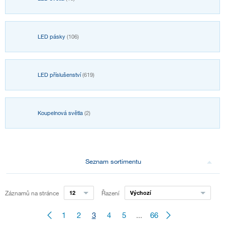
LED pásky
(106)
LED příslušenství
(619)
Koupelnová světla
(2)
Seznam sortimentu
Záznamů na stránce
12
Řazení
Výchozí
1
2
3
4
5
...
66