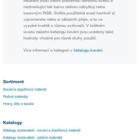
neutrální bílou (velmi podobnou dennímu světlu a
nezkreslující tak barvu dekoru nábytku) nebo
barevným RGB. Světla použitelná snad kamkoli si
vzpomenete nebo si zákazník přeje, a to ve
vysoké kvalitě s různou svítivostí. V krátkém
úvodu našeho katalogu kování jsou uvedeny také
hodnoty vhodné pro různé druhy použití.
Více informací o kategorii v
katalogu kování
.
Sortiment
Kování a doplňkový materiál
Plošné materiály
Hrany, lišty a lepidla
Katalogy
Katalogy dodavatelů - kování a doplňkový materiál
Katalogy dodavatelů - plošné materiály