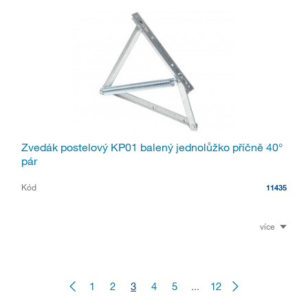
Zvedák postelový KP01 balený jednolůžko příčně 40°
pár
Kód
11435
více
1
2
3
4
5
...
12