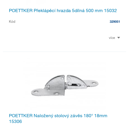
POETTKER Překlápěcí hrazda 5dílná 500 mm 15032
Kód
329051
více
POETTKER Naložený stolový závěs 180° 18mm
15306