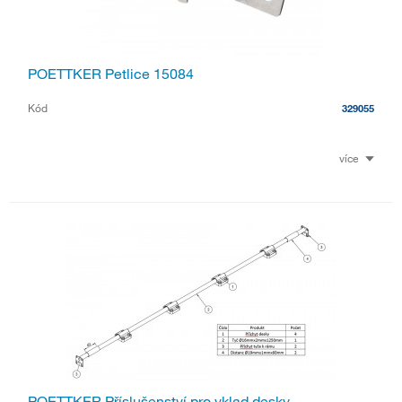
POETTKER Petlice 15084
Kód
329055
více
POETTKER Příslušenství pro vklad desky