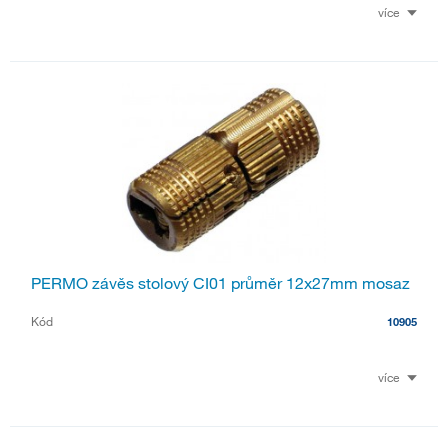
více
PERMO závěs stolový CI01 průměr 12x27mm mosaz
Kód
10905
více