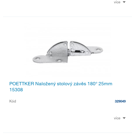
více
POETTKER Naložený stolový závěs 180° 25mm
15308
Kód
329049
více