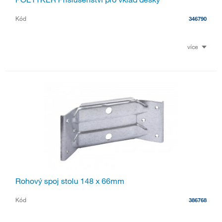
Kód
346790
více
Rohový spoj stolu 148 x 66mm
Kód
386768