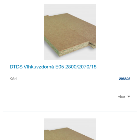
DTDS Vlhkuvzdorná E05 2800/2070/18
Kód
298825
více