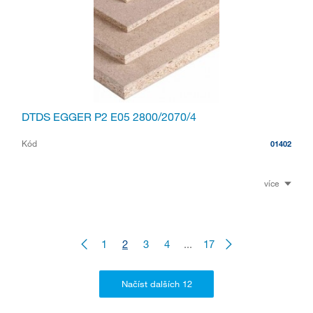
DTDS EGGER P2 E05 2800/2070/4
Kód
01402
více
1
2
3
4
...
17