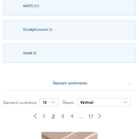
MDFS
(97)
Eurolight surové
(3)
Sololit
(8)
Seznam sortimentu
Záznamů na stránce
12
Řazení
Výchozí
1
2
3
4
...
17