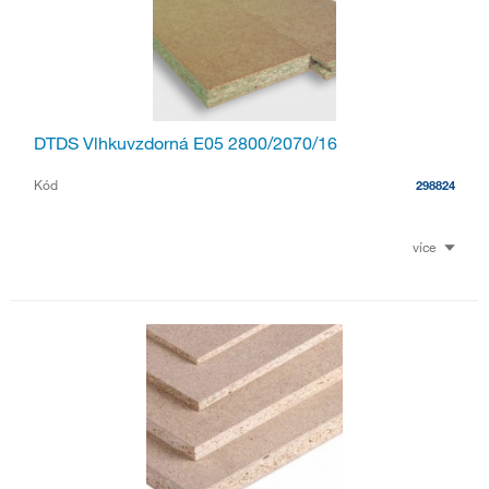
DTDS Vlhkuvzdorná E05 2800/2070/16
Kód
298824
více