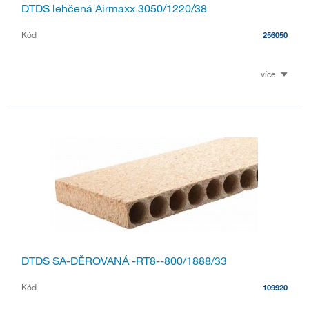
DTDS lehčená Airmaxx 3050/1220/38
Kód
256050
více
DTDS SA-DĚROVANÁ -RT8--800/1888/33
Kód
109920