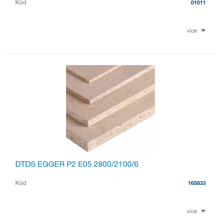
Kód
01011
více
DTDS EGGER P2 E05 2800/2100/6
Kód
165833
více